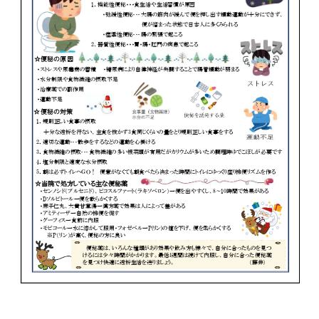
投
稿
ナ