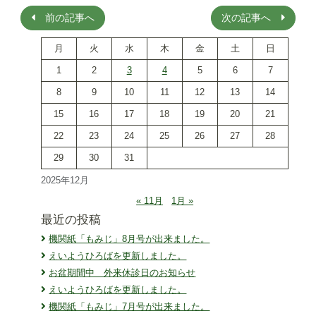
ビ
前の記事へ
次の記事へ
ゲ
ー
月
火
水
木
金
土
日
シ
ョ
1
2
3
4
5
6
7
ン
8
9
10
11
12
13
14
15
16
17
18
19
20
21
22
23
24
25
26
27
28
29
30
31
2025年12月
« 11月
1月 »
最近の投稿
機関紙「もみじ」8月号が出来ました。
えいようひろばを更新しました。
お盆期間中 外来休診日のお知らせ
えいようひろばを更新しました。
機関紙「もみじ」7月号が出来ました。