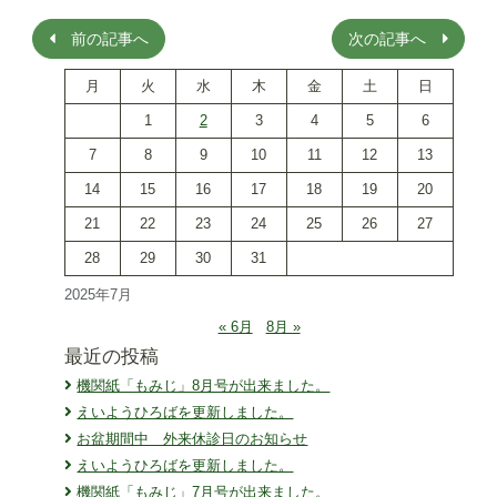
ナ
ビ
前の記事へ
次の記事へ
ゲ
ー
月
火
水
木
金
土
日
シ
ョ
1
2
3
4
5
6
ン
7
8
9
10
11
12
13
14
15
16
17
18
19
20
21
22
23
24
25
26
27
28
29
30
31
2025年7月
« 6月
8月 »
最近の投稿
機関紙「もみじ」8月号が出来ました。
えいようひろばを更新しました。
お盆期間中 外来休診日のお知らせ
えいようひろばを更新しました。
機関紙「もみじ」7月号が出来ました。