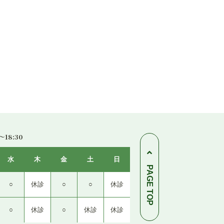
〜18:30
水
木
金
土
日
PAGE TOP
○
休診
○
○
休診
○
休診
○
休診
休診