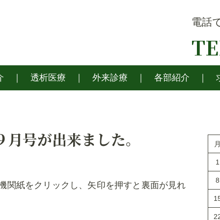
電話
T
介
透析医療
外来診療
各部紹介
９月号が出来ました。
1
8
た。機関紙をクリックし、矢印を押すと裏面が見れ
1
2