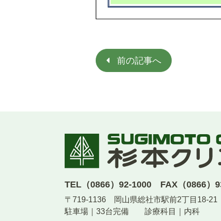
投
稿
ナ
ビ
前の記事へ
ゲ
ー
シ
ョ
ン
TEL（0866）92-1000 FAX（0866）93
〒719-1136 岡山県総社市駅前2丁目18-21
駐車場｜33台完備 診療科目｜内科