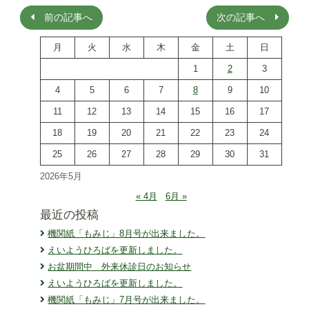
ビ
前の記事へ
次の記事へ
ゲ
ー
月
火
水
木
金
土
日
シ
ョ
1
2
3
ン
4
5
6
7
8
9
10
11
12
13
14
15
16
17
18
19
20
21
22
23
24
25
26
27
28
29
30
31
2026年5月
« 4月
6月 »
最近の投稿
機関紙「もみじ」8月号が出来ました。
えいようひろばを更新しました。
お盆期間中 外来休診日のお知らせ
えいようひろばを更新しました。
機関紙「もみじ」7月号が出来ました。