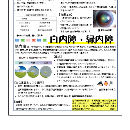
投
稿
ナ